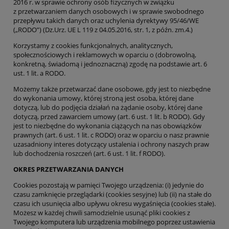
2016 r. w sprawie ochrony osób fizycznych w związku
z przetwarzaniem danych osobowych i w sprawie swobodnego
przepływu takich danych oraz uchylenia dyrektywy 95/46/WE
(„RODO”) (Dz.Urz. UE L 119 z 04.05.2016, str. 1, z późn. zm.4.)
Korzystamy z cookies funkcjonalnych, analitycznych,
społecznościowych i reklamowych w oparciu o (dobrowolną,
konkretną, świadomą i jednoznaczną) zgodę na podstawie art. 6
ust. 1 lit. a RODO.
Możemy także przetwarzać dane osobowe, gdy jest to niezbędne
do wykonania umowy, której stroną jest osoba, której dane
dotyczą, lub do podjęcia działań na żądanie osoby, której dane
dotyczą, przed zawarciem umowy (art. 6 ust. 1 lit. b RODO). Gdy
jest to niezbędne do wykonania ciążących na nas obowiązków
prawnych (art. 6 ust. 1 lit. c RODO) oraz w oparciu o nasz prawnie
uzasadniony interes dotyczący ustalenia i ochrony naszych praw
lub dochodzenia roszczeń (art. 6 ust. 1 lit. f RODO).
OKRES PRZETWARZANIA DANYCH
Cookies pozostają w pamięci Twojego urządzenia: (i) jedynie do
czasu zamknięcie przeglądarki (cookies sesyjne) lub (ii) na stałe do
czasu ich usunięcia albo upływu okresu wygaśnięcia (cookies stałe).
Możesz w każdej chwili samodzielnie usunąć pliki cookies z
Twojego komputera lub urządzenia mobilnego poprzez ustawienia