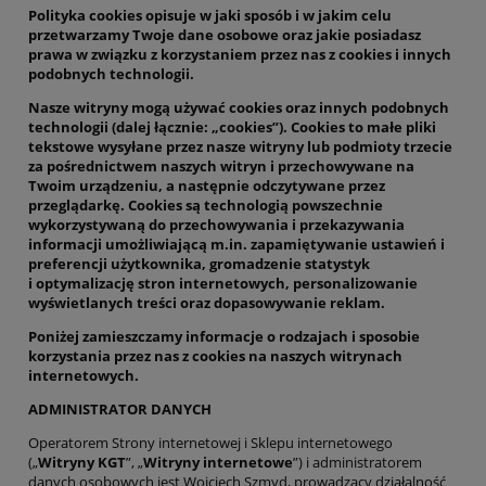
Polityka cookies opisuje w jaki sposób i w jakim celu
przetwarzamy Twoje dane osobowe oraz jakie posiadasz
prawa w związku z korzystaniem przez nas z cookies i innych
podobnych technologii.
Nasze witryny mogą używać cookies oraz innych podobnych
technologii (dalej łącznie: „cookies”). Cookies to małe pliki
tekstowe wysyłane przez nasze witryny lub podmioty trzecie
za pośrednictwem naszych witryn i przechowywane na
Twoim urządzeniu, a następnie odczytywane przez
przeglądarkę. Cookies są technologią powszechnie
wykorzystywaną do przechowywania i przekazywania
informacji umożliwiającą m.in. zapamiętywanie ustawień i
preferencji użytkownika, gromadzenie statystyk
i optymalizację stron internetowych, personalizowanie
wyświetlanych treści oraz dopasowywanie reklam.
Poniżej zamieszczamy informacje o rodzajach i sposobie
korzystania przez nas z cookies na naszych witrynach
internetowych.
ADMINISTRATOR DANYCH
Operatorem Strony internetowej i Sklepu internetowego
(„
Witryny KGT
”, „
Witryny internetowe
”) i administratorem
danych osobowych jest Wojciech Szmyd, prowadzący działalność