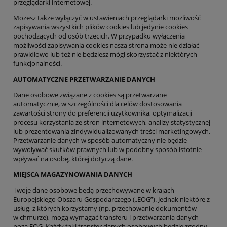
przeglądarki internetowej.
Możesz także wyłączyć w ustawieniach przeglądarki możliwość
zapisywania wszystkich plików cookies lub jedynie cookies
pochodzących od osób trzecich. W przypadku wyłączenia
możliwości zapisywania cookies nasza strona może nie działać
prawidłowo lub też nie będziesz mógł skorzystać z niektórych
funkcjonalności.
AUTOMATYCZNE PRZETWARZANIE DANYCH
Dane osobowe związane z cookies są przetwarzane
automatycznie, w szczególności dla celów dostosowania
zawartości strony do preferencji użytkownika, optymalizacji
procesu korzystania ze stron internetowych, analizy statystycznej
lub prezentowania zindywidualizowanych treści marketingowych.
Przetwarzanie danych w sposób automatyczny nie będzie
wywoływać skutków prawnych lub w podobny sposób istotnie
wpływać na osobę, której dotyczą dane.
MIEJSCA MAGAZYNOWANIA DANYCH
Twoje dane osobowe będą przechowywane w krajach
Europejskiego Obszaru Gospodarczego („EOG”). Jednak niektóre z
usług, z których korzystamy (np. przechowanie dokumentów
w chmurze), mogą wymagać transferu i przetwarzania danych
poza EOG. Każdy taki transfer danych osobowych będzie zgodny