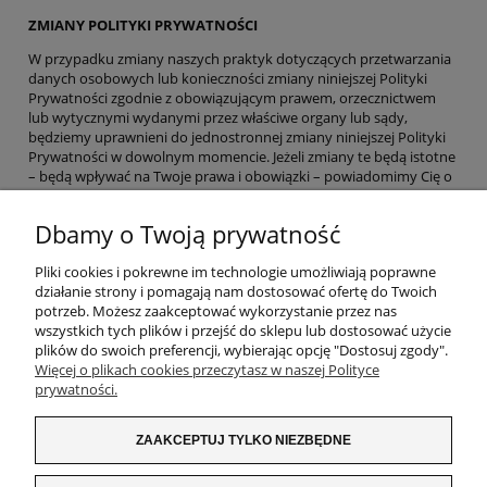
ZMIANY POLITYKI PRYWATNOŚCI
W przypadku zmiany naszych praktyk dotyczących przetwarzania
danych osobowych lub konieczności zmiany niniejszej Polityki
Prywatności zgodnie z obowiązującym prawem, orzecznictwem
lub wytycznymi wydanymi przez właściwe organy lub sądy,
będziemy uprawnieni do jednostronnej zmiany niniejszej Polityki
Prywatności w dowolnym momencie. Jeżeli zmiany te będą istotne
– będą wpływać na Twoje prawa i obowiązki – powiadomimy Cię o
nich z odpowiednim wyprzedzeniem przed wejściem zmian w
życie. Zmiany Polityki Prywatności zostaną udostępnione na
Dbamy o Twoją prywatność
Witrynach KGT.
WŁAŚCIWE PRAWO
Pliki cookies i pokrewne im technologie umożliwiają poprawne
działanie strony i pomagają nam dostosować ofertę do Twoich
Przetwarzanie danych osobowych przez KGT podlega prawu
potrzeb. Możesz zaakceptować wykorzystanie przez nas
Rzeczypospolitej Polskiej.
wszystkich tych plików i przejść do sklepu lub dostosować użycie
plików do swoich preferencji, wybierając opcję "Dostosuj zgody".
Więcej o plikach cookies przeczytasz w naszej Polityce
prywatności.
MOJE KONTO
ZAAKCEPTUJ TYLKO NIEZBĘDNE
POMOC