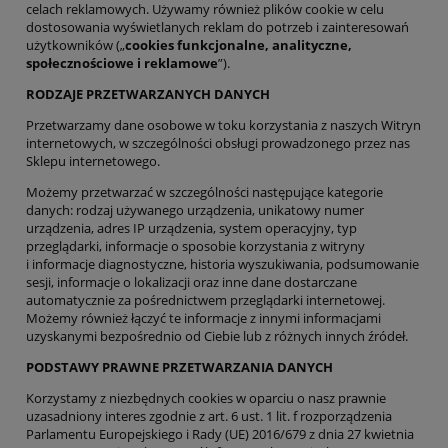
celach reklamowych. Używamy również plików cookie w celu
dostosowania wyświetlanych reklam do potrzeb i zainteresowań
użytkowników („
cookies funkcjonalne, analityczne,
społecznościowe i reklamowe
”).
RODZAJE PRZETWARZANYCH DANYCH
Przetwarzamy dane osobowe w toku korzystania z naszych Witryn
internetowych, w szczególności obsługi prowadzonego przez nas
Sklepu internetowego.
Możemy przetwarzać w szczególności następujące kategorie
danych: rodzaj używanego urządzenia, unikatowy numer
urządzenia, adres IP urządzenia, system operacyjny, typ
przeglądarki, informacje o sposobie korzystania z witryny
i informacje diagnostyczne, historia wyszukiwania, podsumowanie
sesji, informacje o lokalizacji oraz inne dane dostarczane
automatycznie za pośrednictwem przeglądarki internetowej.
Możemy również łączyć te informacje z innymi informacjami
uzyskanymi bezpośrednio od Ciebie lub z różnych innych źródeł.
PODSTAWY PRAWNE PRZETWARZANIA DANYCH
Korzystamy z niezbędnych cookies w oparciu o nasz prawnie
uzasadniony interes zgodnie z art. 6 ust. 1 lit. f rozporządzenia
Parlamentu Europejskiego i Rady (UE) 2016/679 z dnia 27 kwietnia