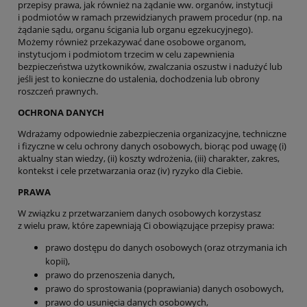
przepisy prawa, jak również na żądanie ww. organów, instytucji
i podmiotów w ramach przewidzianych prawem procedur (np. na
żądanie sądu, organu ścigania lub organu egzekucyjnego).
Możemy również przekazywać dane osobowe organom,
instytucjom i podmiotom trzecim w celu zapewnienia
bezpieczeństwa użytkowników, zwalczania oszustw i nadużyć lub
jeśli jest to konieczne do ustalenia, dochodzenia lub obrony
roszczeń prawnych.
OCHRONA DANYCH
Wdrażamy odpowiednie zabezpieczenia organizacyjne, techniczne
i fizyczne w celu ochrony danych osobowych, biorąc pod uwagę (i)
aktualny stan wiedzy, (ii) koszty wdrożenia, (iii) charakter, zakres,
kontekst i cele przetwarzania oraz (iv) ryzyko dla Ciebie.
PRAWA
W związku z przetwarzaniem danych osobowych korzystasz
z wielu praw, które zapewniają Ci obowiązujące przepisy prawa:
prawo dostępu do danych osobowych (oraz otrzymania ich
kopii),
prawo do przenoszenia danych,
prawo do sprostowania (poprawiania) danych osobowych,
prawo do usunięcia danych osobowych,