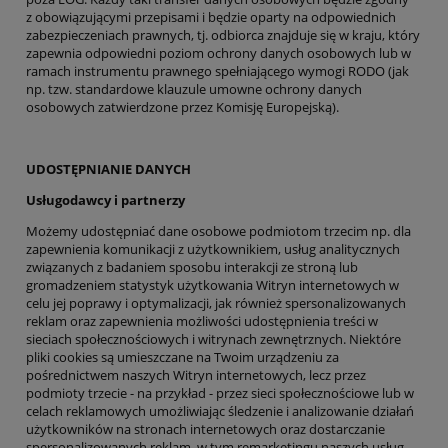
z obowiązującymi przepisami i będzie oparty na odpowiednich
zabezpieczeniach prawnych, tj. odbiorca znajduje się w kraju, który
zapewnia odpowiedni poziom ochrony danych osobowych lub w
ramach instrumentu prawnego spełniającego wymogi RODO (jak
np. tzw. standardowe klauzule umowne ochrony danych
osobowych zatwierdzone przez Komisję Europejską).
UDOSTĘPNIANIE DANYCH
Usługodawcy i partnerzy
Możemy udostępniać dane osobowe podmiotom trzecim np. dla
zapewnienia komunikacji z użytkownikiem, usług analitycznych
związanych z badaniem sposobu interakcji ze stroną lub
gromadzeniem statystyk użytkowania Witryn internetowych w
celu jej poprawy i optymalizacji, jak również spersonalizowanych
reklam oraz zapewnienia możliwości udostępnienia treści w
sieciach społecznościowych i witrynach zewnętrznych. Niektóre
pliki cookies są umieszczane na Twoim urządzeniu za
pośrednictwem naszych Witryn internetowych, lecz przez
podmioty trzecie - na przykład - przez sieci społecznościowe lub w
celach reklamowych umożliwiając śledzenie i analizowanie działań
użytkowników na stronach internetowych oraz dostarczanie
spersonalizowanych reklam, w tym remarketingu naszych usług.