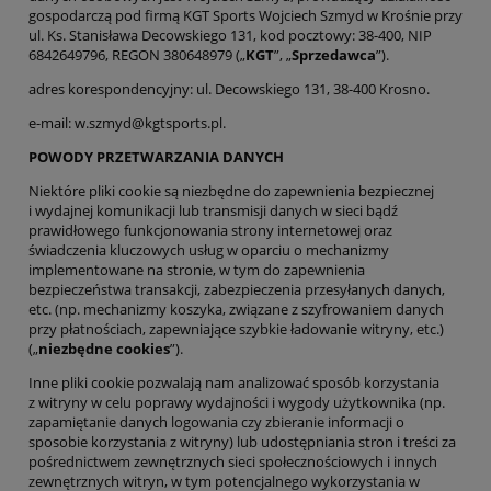
gospodarczą pod firmą KGT Sports Wojciech Szmyd w Krośnie przy
ul. Ks. Stanisława Decowskiego 131, kod pocztowy: 38-400, NIP
6842649796, REGON 380648979 („
KGT
”, „
Sprzedawca
”).
adres korespondencyjny: ul. Decowskiego 131, 38-400 Krosno.
e-mail: w.szmyd@kgtsports.pl.
POWODY PRZETWARZANIA DANYCH
Niektóre pliki cookie są niezbędne do zapewnienia bezpiecznej
i wydajnej komunikacji lub transmisji danych w sieci bądź
prawidłowego funkcjonowania strony internetowej oraz
świadczenia kluczowych usług w oparciu o mechanizmy
implementowane na stronie, w tym do zapewnienia
bezpieczeństwa transakcji, zabezpieczenia przesyłanych danych,
etc. (np. mechanizmy koszyka, związane z szyfrowaniem danych
przy płatnościach, zapewniające szybkie ładowanie witryny, etc.)
(„
niezbędne cookies
”).
Inne pliki cookie pozwalają nam analizować sposób korzystania
z witryny w celu poprawy wydajności i wygody użytkownika (np.
zapamiętanie danych logowania czy zbieranie informacji o
sposobie korzystania z witryny) lub udostępniania stron i treści za
pośrednictwem zewnętrznych sieci społecznościowych i innych
zewnętrznych witryn, w tym potencjalnego wykorzystania w