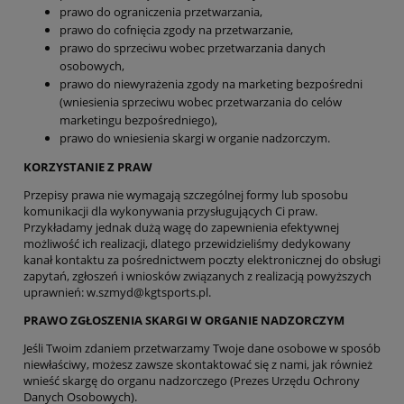
prawo do ograniczenia przetwarzania,
prawo do cofnięcia zgody na przetwarzanie,
prawo do sprzeciwu wobec przetwarzania danych
osobowych,
prawo do niewyrażenia zgody na marketing bezpośredni
(wniesienia sprzeciwu wobec przetwarzania do celów
marketingu bezpośredniego),
prawo do wniesienia skargi w organie nadzorczym.
KORZYSTANIE Z PRAW
Przepisy prawa nie wymagają szczególnej formy lub sposobu
komunikacji dla wykonywania przysługujących Ci praw.
Przykładamy jednak dużą wagę do zapewnienia efektywnej
możliwość ich realizacji, dlatego przewidzieliśmy dedykowany
kanał kontaktu za pośrednictwem poczty elektronicznej do obsługi
zapytań, zgłoszeń i wniosków związanych z realizacją powyższych
uprawnień: w.szmyd@kgtsports.pl.
PRAWO ZGŁOSZENIA SKARGI W ORGANIE NADZORCZYM
Jeśli Twoim zdaniem przetwarzamy Twoje dane osobowe w sposób
niewłaściwy, możesz zawsze skontaktować się z nami, jak również
wnieść skargę do organu nadzorczego (Prezes Urzędu Ochrony
Danych Osobowych).